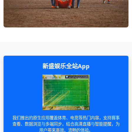
新盛娱乐全站App
我们推出的原生应用覆盖体育、电竞等热门内容，支持赛事
查看、数据浏览与多端同步，结合高清直播与智能提醒，为
用户带来高效、流畅的体验。