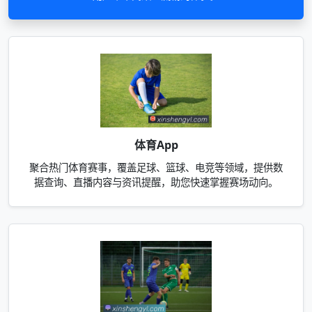
体育App
聚合热门体育赛事，覆盖足球、篮球、电竞等领域，提供数
据查询、直播内容与资讯提醒，助您快速掌握赛场动向。