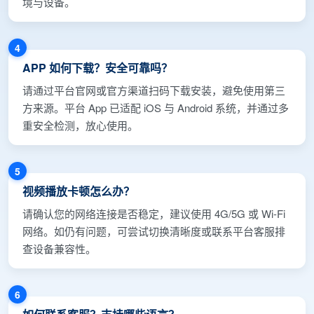
境与设备。
4
APP 如何下载？安全可靠吗？
请通过平台官网或官方渠道扫码下载安装，避免使用第三
方来源。平台 App 已适配 iOS 与 Android 系统，并通过多
重安全检测，放心使用。
5
视频播放卡顿怎么办？
请确认您的网络连接是否稳定，建议使用 4G/5G 或 Wi-Fi
网络。如仍有问题，可尝试切换清晰度或联系平台客服排
查设备兼容性。
6