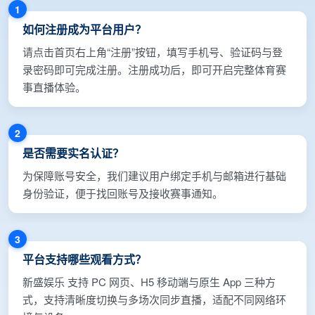
1
如何注册成为平台用户？
请点击首页右上角“注册”按钮，填写手机号、验证码与登
录密码即可完成注册。注册成功后，即可开启完整体育赛
事直播体验。
2
是否需要实名认证？
为保障账号安全，我们建议用户绑定手机与邮箱进行基础
身份验证，便于找回账号及接收赛事通知。
3
平台支持哪些观看方式？
新盛娱乐 支持 PC 网页、H5 移动端与原生 App 三种方
式，支持清晰度切换与多场次同步直播，适配不同网络环