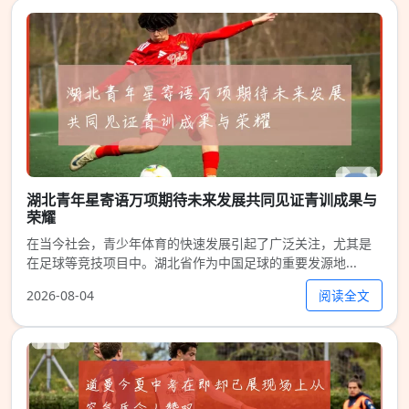
湖北青年星寄语万项期待未来发展共同见证青训成果与
荣耀
在当今社会，青少年体育的快速发展引起了广泛关注，尤其是
在足球等竞技项目中。湖北省作为中国足球的重要发源地...
阅读全文
2026-08-04