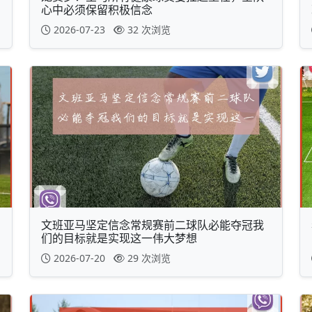
心中必须保留积极信念
2026-07-23
32 次浏览
文班亚马坚定信念常规赛前二球队必能夺冠我
们的目标就是实现这一伟大梦想
2026-07-20
29 次浏览