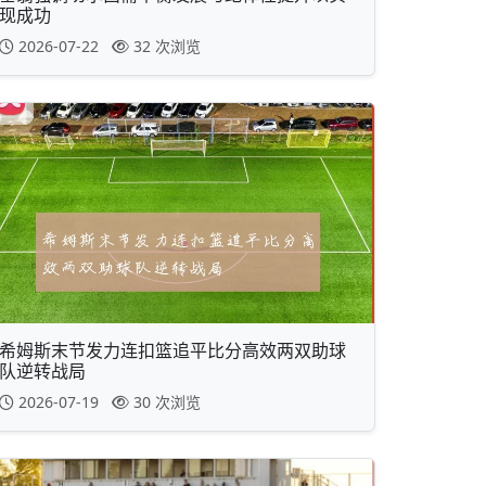
现成功
2026-07-22
32 次浏览
希姆斯末节发力连扣篮追平比分高效两双助球
队逆转战局
2026-07-19
30 次浏览