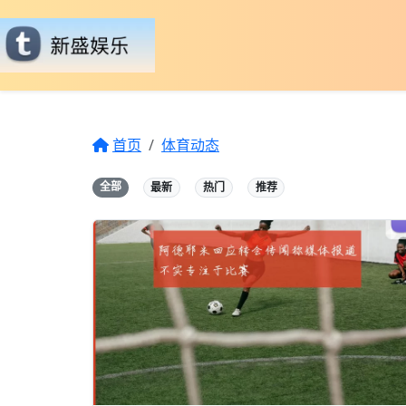
首页
体育动态
全部
最新
热门
推荐