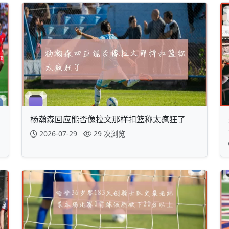
杨瀚森回应能否像拉文那样扣篮称太疯狂了
2026-07-29
29 次浏览