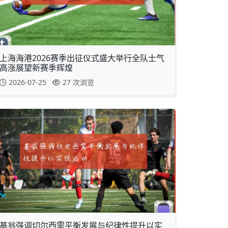
上海海港2026赛季出征仪式盛大举行全队士气
高涨展望新赛季辉煌
2026-07-25
27 次浏览
基翁强调切尔西需平衡发展与纪律性提升以实