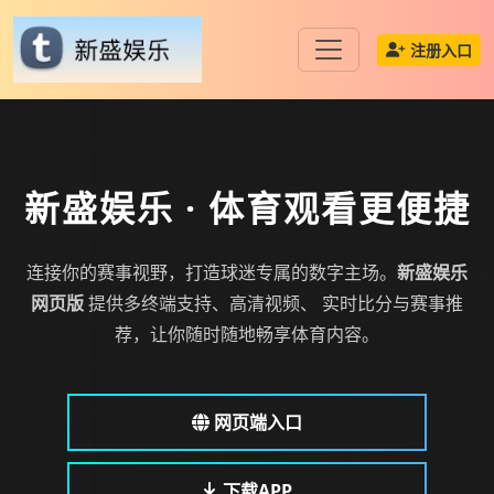
注册入口
新盛娱乐
· 体育观看更便捷
连接你的赛事视野，打造球迷专属的数字主场。
新盛娱乐
网页版
提供多终端支持、高清视频、 实时比分与赛事推
荐，让你随时随地畅享体育内容。
网页端入口
下载APP