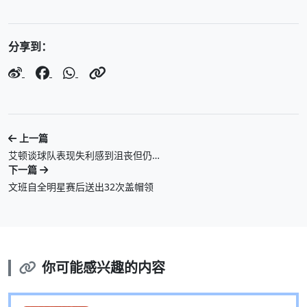
分享到：
上一篇
艾顿谈球队表现失利感到沮丧但仍…
下一篇
文班自全明星赛后送出32次盖帽领
你可能感兴趣的内容