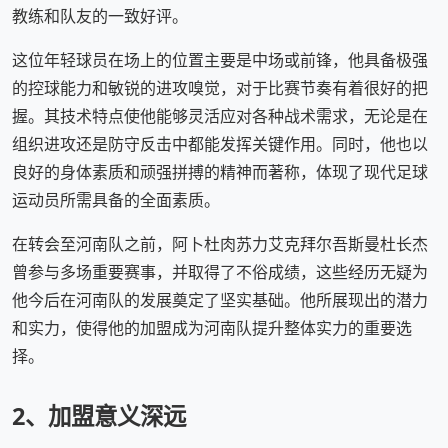
教练和队友的一致好评。
这位年轻球员在场上的位置主要是中场或前锋，他具备极强
的控球能力和敏锐的进攻嗅觉，对于比赛节奏有着很好的把
握。其技术特点使他能够灵活应对各种战术需求，无论是在
组织进攻还是防守反击中都能发挥关键作用。同时，他也以
良好的身体素质和顽强拼搏的精神而著称，体现了现代足球
运动员所需具备的全面素质。
在转会至河南队之前，阿卜杜肉苏力艾克拜尔吾斯曼杜长杰
曾参与多场重要赛事，并取得了不俗成绩，这些经历无疑为
他今后在河南队的发展奠定了坚实基础。他所展现出的潜力
和实力，使得他的加盟成为河南队提升整体实力的重要选
择。
2、加盟意义深远