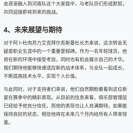
会逐渐融入到河南队这个大家庭中，与老队员们形成默契，
共同迎接即将到来的挑战。
4、未来展望与期待
对于阿卜杜肉苏力艾克拜尔吾斯曼杜长杰来说，这次转会无
疑是职业生涯中的一个重要里程碑。作为一名年轻球员，他
将在新的环境中接受考验，同时也有机会展示自己的才华。
我们期待他能够快速适应新的战术体系，与全队一起成长，
不断提高技术水平，实现个人价值。
与此同时，对于支持者们来说，他们自然期盼着看到这位新
星在赛季中的精彩表现。从目前的信息来看，俱乐部管理层
已经给予他充分信任，而他的表现也让人充满期待。如果能
保持良好的状态，相信他将在未来几个月内给所有人带来惊
喜。