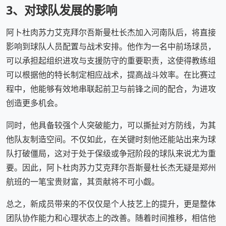
3、对球队发展的影响
阿卜杜肉苏力艾克拜尔吾斯曼杜长杰加入河南队后，将直接
影响到球队人员配置与战术安排。他作为一名中前场球员，
可以承担起组织进攻与支援防守的重要职责，这使得教练组
可以根据他的特长制定相应战术，提高战斗效率。在比赛过
程中，他能够有效地串联起前卫与前锋之间的配合，为进攻
创造更多机会。
同时，他具备较强个人突破能力，可以撕扯对方防线，为其
他队友制造空间。不仅如此，在关键时刻他还能站出来为球
队打破僵局，这对于处于保级或争冠阶段的球队来说尤为重
要。因此，阿卜杜肉苏力艾克拜尔吾斯曼杜长杰无疑是郑州
航班的一笔宝贵财富，其贡献将不可小觑。
总之，新成员带来的不仅仅是个人技艺上的提升，更是整体
团队协作能力和心理状态上的改善。随着时间推移，相信他