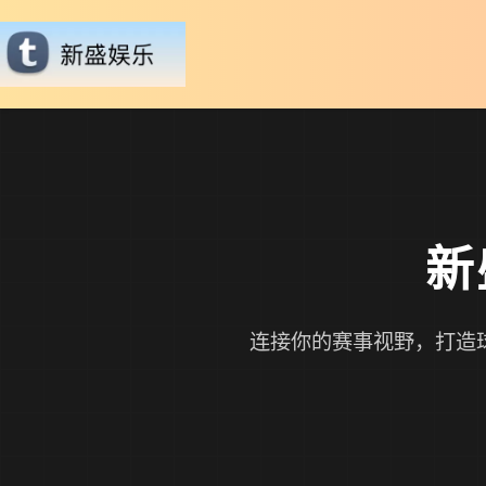
新
连接你的赛事视野，打造