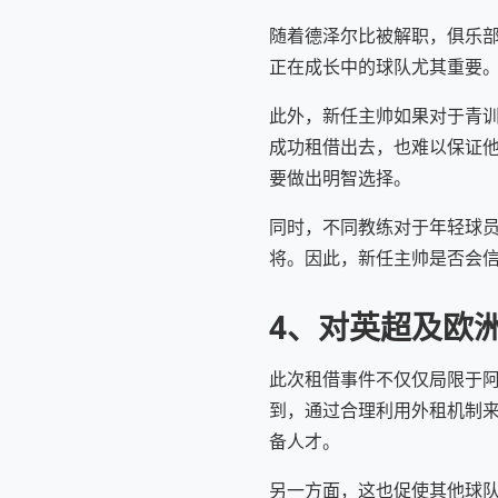
随着德泽尔比被解职，俱乐
正在成长中的球队尤其重要
此外，新任主帅如果对于青
成功租借出去，也难以保证
要做出明智选择。
同时，不同教练对于年轻球
将。因此，新任主帅是否会
4、对英超及欧
此次租借事件不仅仅局限于
到，通过合理利用外租机制
备人才。
另一方面，这也促使其他球