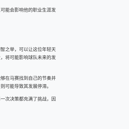
么可能会影响他的职业生涯发
明智之举，可以让这位年轻天
股，将可能影响球队未来的发
能够在马赛找到自己的节奏并
，则可能导致其发展停滞。
每一次决策都充满了挑战，因