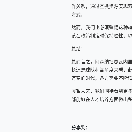
作关系，通过互换资源实现
方式。
然而，我们也必须警惕这种
该在政策制定时保持理性，
总结：
总而言之，阿森纳把恩瓦内
长还是球队利益角度来看，
万变的时代，各方需要不断
展望未来，我们期待看到更
部能够在人才培养方面做出
分享到：