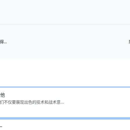
得…
为他
们不仅要展现出色的技术和战术意...
一