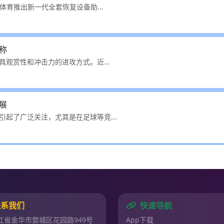
体育推出新一代全套恢复设备助...
称
观赏性和冲击力的进攻方式。近...
展
起了广泛关注，尤其是在足球等竞...
联系我们
快速导航
江省金华市婺城区花园路949号
App下载