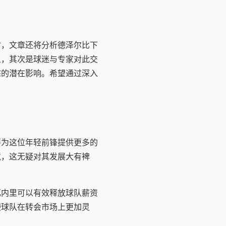
时，文章还将分析德泽尔比下
义，其次是球迷与专家对此交
态的潜在影响。希望通过深入
要为这位年轻前锋提供更多的
境，这无疑对其发展大有裨
瓦内里可以有效释放球队薪资
使球队在转会市场上更加灵