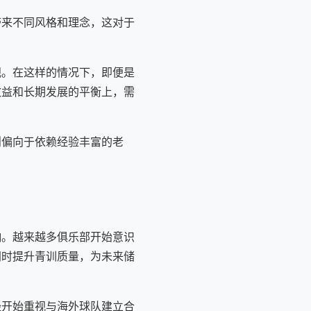
带来不同风格和理念，这对于
视。在这样的情况下，即便是
效益和长期发展的平衡上，需
则偏向于依赖经验丰富的老
响。越来越多俱乐部开始意识
同时提升青训质量，为未来储
经开始重视与海外球队建立合