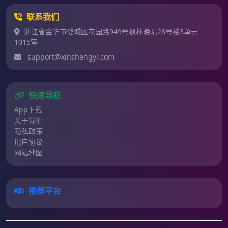
联系我们
浙江省金华市婺城区花园路949号枫林晚晴28号楼3单元
1015室
support@xinshengyl.com
快速导航
App下载
关于我们
隐私政策
用户协议
网站地图
推荐平台