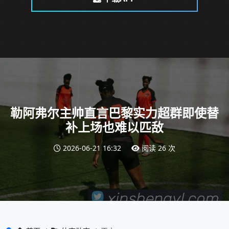
勒阿弗尔主帅直言巴黎实力超群即使替
补上场也难以匹敌
2026-06-21 16:32
阅读 26 次