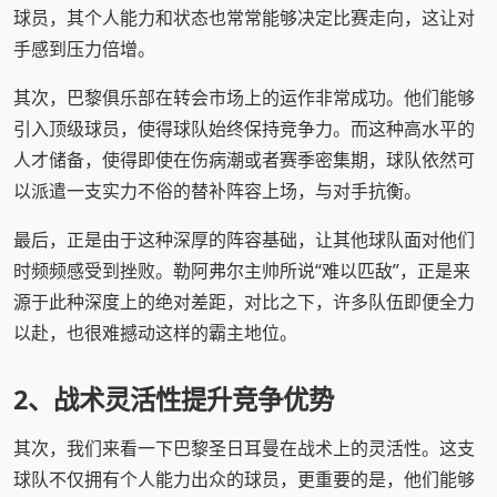
球员，其个人能力和状态也常常能够决定比赛走向，这让对
手感到压力倍增。
其次，巴黎俱乐部在转会市场上的运作非常成功。他们能够
引入顶级球员，使得球队始终保持竞争力。而这种高水平的
人才储备，使得即使在伤病潮或者赛季密集期，球队依然可
以派遣一支实力不俗的替补阵容上场，与对手抗衡。
最后，正是由于这种深厚的阵容基础，让其他球队面对他们
时频频感受到挫败。勒阿弗尔主帅所说“难以匹敌”，正是来
源于此种深度上的绝对差距，对比之下，许多队伍即便全力
以赴，也很难撼动这样的霸主地位。
2、战术灵活性提升竞争优势
其次，我们来看一下巴黎圣日耳曼在战术上的灵活性。这支
球队不仅拥有个人能力出众的球员，更重要的是，他们能够