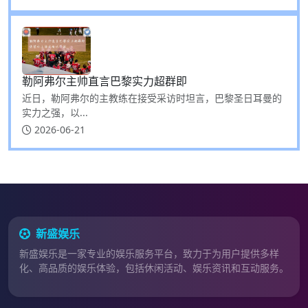
勒阿弗尔主帅直言巴黎实力超群即
近日，勒阿弗尔的主教练在接受采访时坦言，巴黎圣日耳曼的
实力之强，以...
2026-06-21
新盛娱乐
新盛娱乐是一家专业的娱乐服务平台，致力于为用户提供多样
化、高品质的娱乐体验，包括休闲活动、娱乐资讯和互动服务。