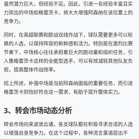
虽然潜力巨大，但经验不足。因此，引进一名经验丰富且实
力突出的中场如格雷茨卡，将大大增强阿森纳在该位置上的
竞争力。
同时，在英超联赛和欧战双线作战下，球队需要更多可以轮
换的人选，以保持阵容的新鲜感和活力。特别是在激烈比赛
节奏下，中场核心往往承担着巨大的跑动量和组织任务，引
入像格雷茨卡这样的全能型选手，可以有效减轻其他队友负
担，提高整体作战效率。
综上所述，补强中场是当前阿森纳面临的重要任务，而引进
格雷茨卡则恰好符合这一需求，有助于提升整体实力。
3、转会市场动态分析
转会市场向来波诡云谲，各支球队都在积极寻求合适的人选
以增强自身竞争力。在这个过程中，各种流言蜚语层出不