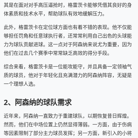
其是在面对对手高压逼抢时，格雷茨卡能够凭借其良好的身
体素质和技术水平，帮助球队有效地缓解压力。
此外，格雷茨卡在定位球方面也有着不错的表现。他不仅能
够担任罚角和任意球执行者，还常常利用自己出色的头球能
力为球队贡献进球。这一点对于阿森纳来说尤为重要，因为
他们在过去几个赛季中常常缺乏高效的得分手段。
综合来看，格雷茨卡是一位能攻能守，并且具备一定领袖气
质的球员，他对于年轻化且充满潜力的阿森纳阵容，无疑是
一个理想人选。
2、阿森纳的球队需求
近年来，阿森纳一直致力于重建球队，以期恢复昔日辉煌。
然而，他们在中场位置上仍然显得薄弱。一方面，由于伤病
等因素限制了部分主力球员发挥；另一方面，新引入的小将