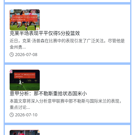
克莱半场表现平平仅得5分投篮效
近日，克莱·汤普森在比赛中的表现引发了广泛关注。尽管他是
金州勇...
2026-07-08
意甲分析：那不勒斯重拾状态国米小
本篇文章将深入分析意甲联赛中那不勒斯与国际米兰的表现，
重点讨论...
2026-07-10