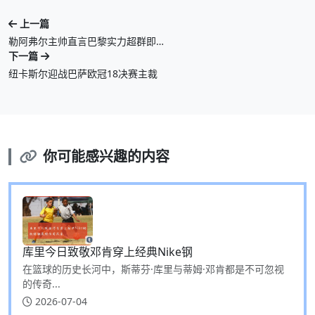
上一篇
勒阿弗尔主帅直言巴黎实力超群即…
下一篇
纽卡斯尔迎战巴萨欧冠18决赛主裁
你可能感兴趣的内容
库里今日致敬邓肯穿上经典Nike钢
在篮球的历史长河中，斯蒂芬·库里与蒂姆·邓肯都是不可忽视
的传奇...
2026-07-04