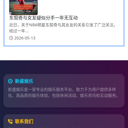
东契奇与女友疑似分手一年无互动
近日，关于NBA明星东契奇与其女友的关系引发了广泛关注。
经过一年...
2026-05-13
新盛娱乐
新盛娱乐是一家专业的娱乐服务平台，致力于为用户提供多样
化、高品质的娱乐体验，包括休闲活动、娱乐资讯和互动服务。
联系我们