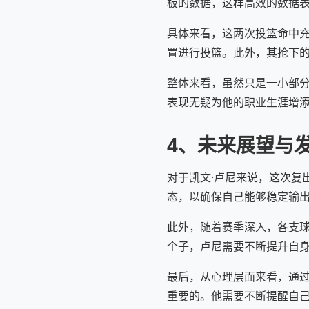
板的数据，这样高效的数据
具体来看，这两次投篮命中
置进行投篮。此外，其抢下
整体来看，虽然只是一小部
表现无疑为他的职业生涯增
4、未来展望与
对于凯文·卢尼来说，这次复
态，以确保自己能够稳定输
此外，随着赛季深入，各支
个子，卢尼需要不断提升自
最后，从心理层面来看，通
重要的。他需要不断提醒自