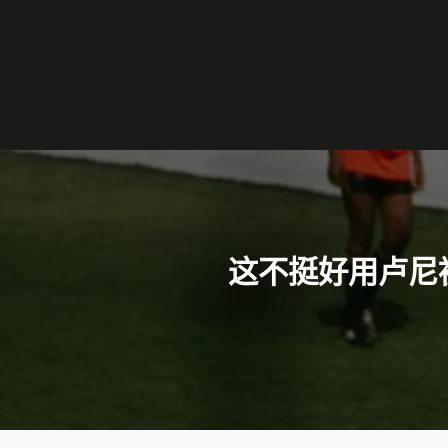
这不挺好用卢尼被