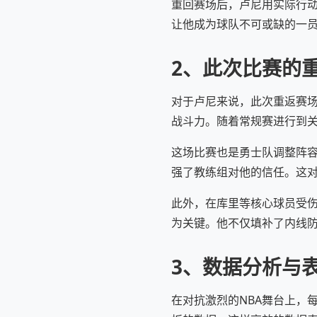
重回赛场后，卢尼用实际行
让他成为球队不可或缺的一
2、此次比赛的
对于卢尼来说，此次重返赛
战斗力。随着常规赛进行到
这场比赛也是勇士队调整阵
强了教练组对他的信任。这
此外，在库里等核心球员受
为关键。他不仅填补了内线
3、数据分析与
在对抗激烈的NBA舞台上，