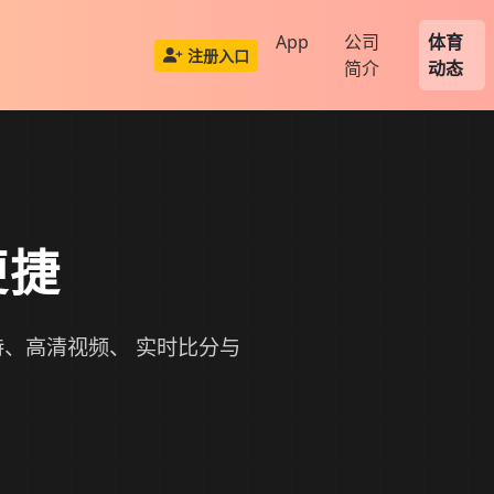
App
公司
体育
注册入口
简介
动态
便捷
、高清视频、 实时比分与