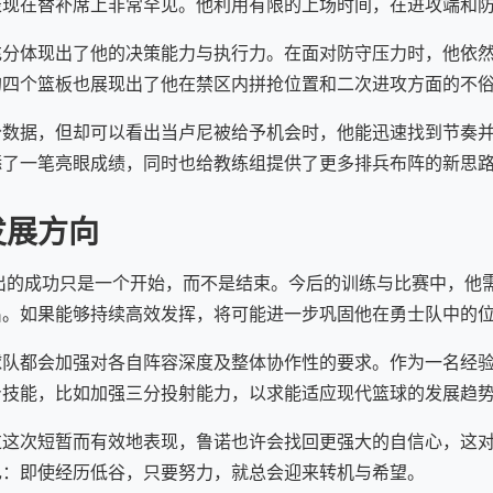
表现在替补席上非常罕见。他利用有限的上场时间，在进攻端和
充分体现出了他的决策能力与执行力。在面对防守压力时，他依
的四个篮板也展现出了他在禁区内拼抢位置和二次进攻方面的不
分数据，但却可以看出当卢尼被给予机会时，他能迅速找到节奏
添了一笔亮眼成绩，同时也给教练组提供了更多排兵布阵的新思
发展方向
出的成功只是一个开始，而不是结束。今后的训练与比赛中，他
出。如果能够持续高效发挥，将可能进一步巩固他在勇士队中的
球队都会加强对各自阵容深度及整体协作性的要求。作为一名经
身技能，比如加强三分投射能力，以求能适应现代篮球的发展趋
过这次短暂而有效地表现，鲁诺也许会找回更强大的自信心，这
己：即使经历低谷，只要努力，就总会迎来转机与希望。