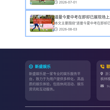
2026-07-01
道曼今夏中考在即却已展现场上
本文主要围绕“道曼今夏中考在即却已展
2026-08-03
新盛娱乐
新盛娱乐是一家专业的娱乐服务平
浙
台，致力于为用户提供多样化、高品
枫林晚
质的娱乐体验，包括休闲活动、娱乐
s
资讯和互动服务。