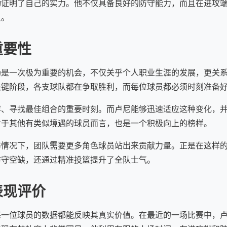
动证明了自己的实力。他不仅具备良好的防守能力，而且在进攻
员。
重要性
场是一次极为重要的机会，不仅关乎个人职业生涯的发展，更关
关键阶段，各支球队都在争取胜利，而每位球员都必须时刻准备
容、寻找最佳组合的重要时刻。而卢尼能够迅速适应这种变化，
对于其他有类似境遇的球员而言，也是一个积极向上的榜样。
伤情况下，团队需要更多角色球员站出来贡献力量。正是在这样
防守空缺，还通过精准投篮提升了全队士气。
表现评价
每一位球员的数据都能反映其真实价值。在最近的一场比赛中，卢