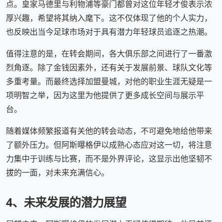
点。皇家马德里与利物浦等豪门都曾对这位年轻才俊表示浓
厚兴趣，希望将其纳入麾下。这不仅体现了他的个人实力，
也反映出当今足球市场对于具有潜力年轻球员追逐之热潮。
值得注意的是，在转会期间，各大俱乐部之间进行了一番激
烈角逐。除了金钱因素外，还有关于发展前景、球队文化等
多重考量。而最终选择加盟曼城，对他的职业生涯无疑是一
项明智之举，因为这里为他提供了更多成长空间与展示平
台。
随着媒体频繁报道有关他的转会动态，不可避免地给他带来
了额外压力。但阿斯曝格伊以成熟心态应对这一切，将注意
力集中于训练与比赛，而不是外界评论，这显示出他坚韧不
拔的一面，对未来充满信心。
4、未来发展的潜力展望