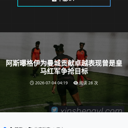
阿斯曝格伊为曼城贡献卓越表现曾是皇
马红军争抢目标
2026-07-04 04:19
阅读 28 次