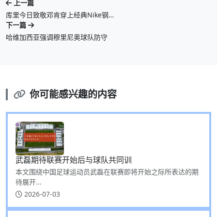
上一篇
库里今日致敬邓肯穿上经典Nike钢…
下一篇
哈维加西亚强调穆里尼奥球队防守
你可能感兴趣的内容
武磊期待联赛开始后与球队共同训
本文围绕中国足球运动员武磊在联赛即将开始之际所表达的期
待展开...
2026-07-03