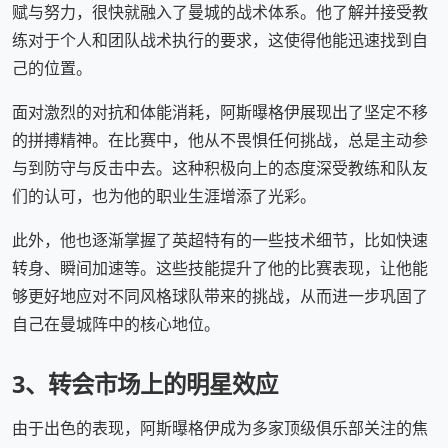
赋与努力，很快就融入了曼城的战术体系。他了解并接受教
练对于个人和团队战术执行的要求，这使得他能迅速找到自
己的位置。
面对激烈的对抗和体能消耗，阿斯曝格伊展现出了坚定不移
的拼搏精神。在比赛中，他从不畏惧任何挑战，总是主动参
与到防守与反击中去。这种积极向上的态度深受教练和队友
们的认可，也为他的职业生涯增添了光彩。
此外，他也逐渐掌握了英超特有的一些技术细节，比如快速
转身、瞬间加速等。这些技能提升了他的比赛表现，让他能
够更好地应对不同风格球队带来的挑战，从而进一步巩固了
自己在曼城阵中的核心地位。
3、转会市场上的明星效应
由于出色的表现，阿斯曝格伊成为多家顶级俱乐部关注的焦